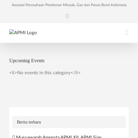
Skip
Asosiasi Perusahaan Pemboran Minyak, Gas dan Panas Bumi Indonesia
to
Facebook
content
Upcoming Events
<li>No events in this category</li>
Berita terbaru
Musyawarah Anggota APMI XII, APMI Siap