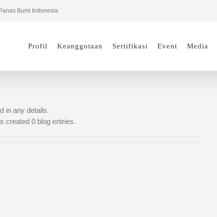
Panas Bumi Indonesia
Profil
Keanggotaan
Sertifikasi
Event
Media
d in any details.
s created 0 blog entries.