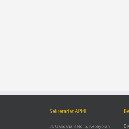
Sekretariat APMI
Be
Jl. Gandaria 3 No. 5, Kebayoran