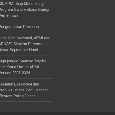
XII, APMI Siap Mendukung
Program Swasembada Energi
Pemerintah
Pengumuman Penipuan
Jaga Iklim Investasi, APMI dan
APKASI Siapkan Pertemuan
Besar September Nanti
Suprijonggo Santoso Terpilih
Jadi Ketua Umum APMI
Periode 2021-2024
Kegiatan Eksplorasi dan
Produksi Migas Perlu Melihat
Element Paling Dasar