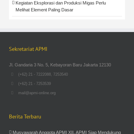
Kegiatan Eksplorasi dan Produksi Migas Perlu
Melihat Element Paling Dasar
Sekretariat APMI
Jl. Gandaria 3 No. 5, Kebayoran Baru Jakarta 12130
(+62) 21 - 7222088, 7253540
(+62) 21 - 7253539
mail@apmi-online.org
Berita Terbaru
Musyawarah Anggota APMI XII, APMI Siap Mendukung